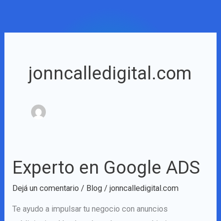
Ir
al
contenido
jonncalledigital.com
Experto en Google ADS
Experto
en
Dejá un comentario
/
Blog
/
jonncalledigital.com
Google
ADS
Te ayudo a impulsar tu negocio con anuncios